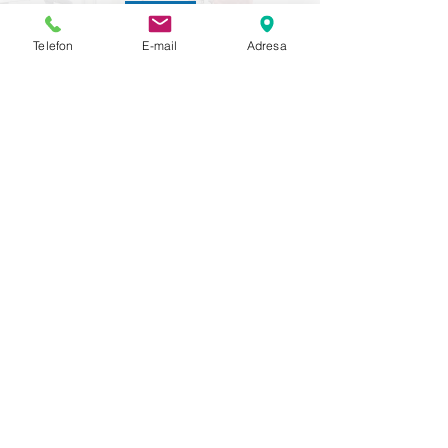
Máte dotaz? Volejte:
Telefon
E-mail
Adresa
+420 777 226 651
QMI Centrum prevence, s.r.o.
Poděbradova 2842/1, 301 00 Plzeň