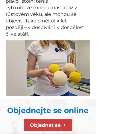
plavci, stolní tenis
Tyto obtíže mohou nastat již v
růstovém věku, ale mohou se
objevit i také o několik let
později – v dospívání, v dospělosti
či ve stáří.
Objednejte se online
Objednat se