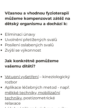
Včasnou a vhodnou fyzioterapií
můžeme kompenzovat zátěž na
dětský organismu a dochází k:
Eliminaci únavy
Uvolnění přetížených svalů
Posílení oslabených svalů
Zvýší se výkonnost
Jak konkrétně pomůžeme
vašemu dítěti?
Vstupní vyšetření
– kineziologický
rozbor
Aplikace léčebných metod - např.
měkké techniky, mobilizační
techniky
, postizometrické
relaxace