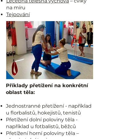
Léčebná tělesná výchova
– cviky
na míru
Tejpování
​​Příklady přetížení na konkrétní
oblast těla:
Jednostranné přetížení - například
u florbalistů, hokejistů, tenistů
Přetížení dolní poloviny těla -
například u fotbalistů, běžců
Přetížení horní poloviny těla –