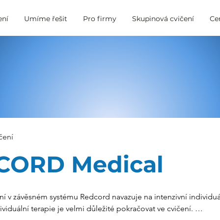
ení
Umíme řešit
Pro firmy
Skupinová cvičení
Ce
čení
CORD Medical
í v závěsném systému Redcord navazuje na intenzivní individuáln
viduální terapie je velmi důležité pokračovat ve cvičení. 
