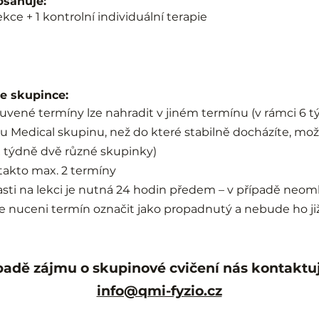
bsahuje:
ekce + 1 kontrolní individuální terapie
e skupince:
vené termíny lze nahradit v jiném termínu (v rámci 6 
nou Medical skupinu, než do které stabilně docházíte, mo
x týdně dvě různé skupinky)
 takto max. 2 termíny
asti na lekci je nutná 24 hodin předem – v případě neo
e nuceni termín označit jako propadnutý a nebude ho j
padě zájmu o skupinové cvičení nás kontaktu
info@qmi-fyzio.cz