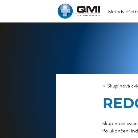
Metody ošetř
< Skupinová cvi
RED
Skupinové cvičen
Po ukončení indi