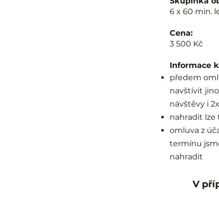
Skupinka o
6 x 60 min. l
Cena:
3 500 Kč
Informace k
předem omlu
navštívit ji
návštěvy i 2
nahradit lze
omluva z úč
termínu jsm
nahradit
V pří