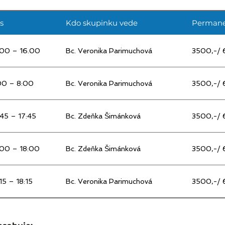
je malá skupina, kde každý klient cvičí na základě svého cvičebn
 zhotoví jeho fyzioterapeut. 

s
Kdo skupinku vede
Perman
ntovi ve skupině poskytujeme precizní dohled fyzioterapeuta. 

pie Medical je klient ve stavu, kdy je bez obtíží a může pokračo
čení, nebo se může vrátit ke svým oblíbeným pohybovým aktiv
.00 – 16.00
Bc. Veronika Parimuchová
3500,-/ 6
00 – 8:00
Bc. Veronika Parimuchová
3500,-/ 6
:45 – 17:45
Bc. Zdeňka Šimánková
3500,-/ 6
:00 – 18:00
Bc. Zdeňka Šimánková
3500,-/ 6
15 – 18:15
Bc. Veronika Parimuchová
3500,-/ 6