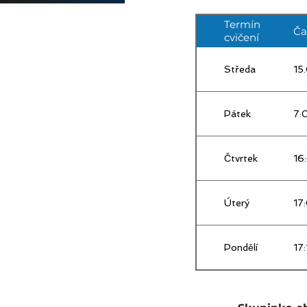
Cvičení Medical 
který mu na míru
Termín
Ča
Při cvičení klie
cvičení
Po ukončení tera
samostatném cvi
Středa
15
Pátek
7:
Čtvrtek
16
Úterý
17
Pondělí
17: