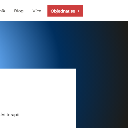
Objednat se
ník
Blog
Více
í terapii. 