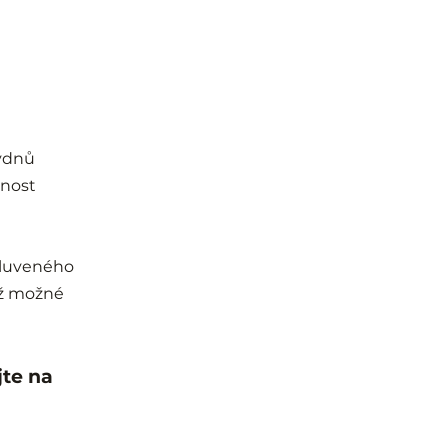
týdnů
žnost
mluveného
iž možné
jte na