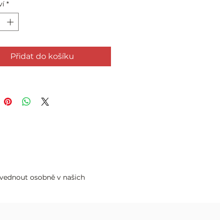
ví
*
Přidat do košíku
zvednout osobně v našich