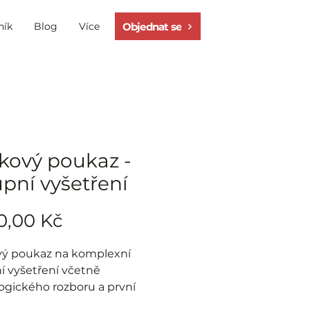
Objednat se
ník
Blog
Více
kový poukaz -
upní vyšetření
Cena
0,00 Kč
ý poukaz na komplexní
í vyšetření včetně
logického rozboru a první
.