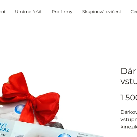
ení
Umíme řešit
Pro firmy
Skupinová cvičení
Ce
Dár
vst
1 50
Dárkov
vstupn
kinezi
terapie